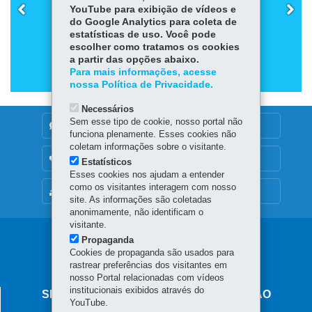
YouTube para exibição de vídeos e
CURRÍCULO PARANAENSE - EF - ANOS FINAIS
do Google Analytics para coleta de
estatísticas de uso. Você pode
escolher como tratamos os cookies
a partir das opções abaixo.
Para mais informações, acesse
nossa Política de Privacidade.
Necessários
Sem esse tipo de cookie, nosso portal não
DENUNCIE CORRUPÇÃO
funciona plenamente. Esses cookies não
coletam informações sobre o visitante.
OUVIDORIA
Estatísticos
Esses cookies nos ajudam a entender
como os visitantes interagem com nosso
MAPA DO SITE
site. As informações são coletadas
anonimamente, não identificam o
visitante.
Propaganda
Cookies de propaganda são usados para
rastrear preferências dos visitantes em
nosso Portal relacionadas com vídeos
institucionais exibidos através do
SECRETARIA DE ESTADO DA EDUCAÇÃO
YouTube.