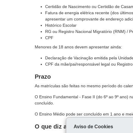
Certidão de Nascimento ou Certidão de Casa
Fatura de energia elétrica recente (dos últim
apresentar um comprovante de endereço adici
Histórico Escolar
RG ou Registro Nacional Migratório (RNM) / Pr
CPF
Menores de 18 anos devem apresentar ainda:
Declaração de Vacinação emitida pela Unidad
CPF da mãe/pai/responsável legal ou Registro 
Prazo
As matrículas são feitas no mesmo período do calend
O Ensino Fundamental - Fase II (do 6º ao 9º ano) n
concluído.
O Ensino Médio pode ser concluído em 1 ano e mei
O que diz a lei
Aviso de Cookies