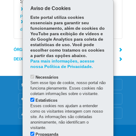
Serviços Relacionados:
Aviso de Cookies
Instalar o aplicativo Escola Paraná - Alunos e
Pais
Este portal utiliza cookies
Acessar Registro de Classe On-line da Rede
essenciais para garantir seu
funcionamento, além de cookies do
de Ensino (RCO)
YouTube para exibição de vídeos e
do Google Analytics para coleta de
estatísticas de uso. Você pode
ÓRGÃO RESPONSÁVEL
escolher como tratamos os cookies
a partir das opções abaixo.
DEIXE SUA OPINIÃO
Para mais informações, acesse
nossa Política de Privacidade.
Necessários
Sem esse tipo de cookie, nosso portal não
DENUNCIE CORRUPÇÃO
funciona plenamente. Esses cookies não
coletam informações sobre o visitante.
OUVIDORIA
Estatísticos
Esses cookies nos ajudam a entender
como os visitantes interagem com nosso
MAPA DO SITE
site. As informações são coletadas
anonimamente, não identificam o
visitante.
Propaganda