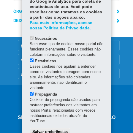
do Google Analytics para coleta de
estatísticas de uso. Você pode
ÓRGÃO RESPONSÁVEL
escolher como tratamos os cookies
a partir das opções abaixo.
DEIXE SUA OPINIÃO
Para mais informações, acesse
nossa Política de Privacidade.
Necessários
Sem esse tipo de cookie, nosso portal não
DENUNCIE CORRUPÇÃO
funciona plenamente. Esses cookies não
coletam informações sobre o visitante.
OUVIDORIA
Estatísticos
Esses cookies nos ajudam a entender
como os visitantes interagem com nosso
MAPA DO SITE
site. As informações são coletadas
anonimamente, não identificam o
visitante.
Propaganda
Cookies de propaganda são usados para
rastrear preferências dos visitantes em
nosso Portal relacionadas com vídeos
institucionais exibidos através do
SECRETARIA DE ESTADO DA EDUCAÇÃO
YouTube.
Av. Presidente Kennedy, 2511 - Guaíra
Salvar preferências
80610-011
-
Curitiba
-
PR
MAPA