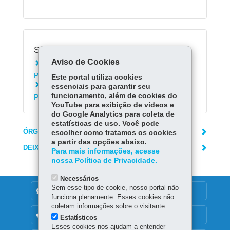
Serviços Relacionados:
Aviso de Cookies
Consultar Protocolo Geral do Estado do
Paraná
Este portal utiliza cookies
Encaminhar documentos aos Portos do
essenciais para garantir seu
funcionamento, além de cookies do
Paraná
YouTube para exibição de vídeos e
do Google Analytics para coleta de
estatísticas de uso. Você pode
ÓRGÃO RESPONSÁVEL
escolher como tratamos os cookies
a partir das opções abaixo.
DEIXE SUA OPINIÃO
Para mais informações, acesse
nossa Política de Privacidade.
Necessários
Sem esse tipo de cookie, nosso portal não
DENUNCIE CORRUPÇÃO
funciona plenamente. Esses cookies não
coletam informações sobre o visitante.
OUVIDORIA
Estatísticos
Esses cookies nos ajudam a entender