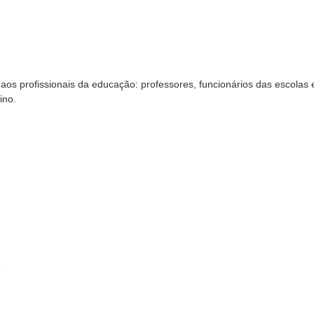
s aos profissionais da educação: professores, funcionários das escolas 
ino.
o