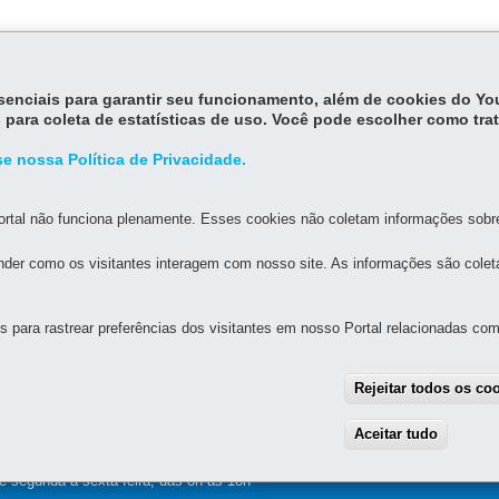
essenciais para garantir seu funcionamento, além de cookies do Y
 para coleta de estatísticas de uso. Você pode escolher como tra
e nossa Política de Privacidade.
rtal não funciona plenamente. Esses cookies não coletam informações sobre 
der como os visitantes interagem com nosso site. As informações são cole
MAPA D
para rastrear preferências dos visitantes em nosso Portal relacionadas com 
ESTADO DA EDUCAÇÃO
Rejeitar todos os co
2511 - Guaíra
MAPA
Aceitar tudo
With
e segunda a sexta-feira, das 8h às 18h