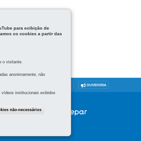
ouTube para exibição de
tamos os cookies a partir das
o visitante.
tadas anonimamente, não
O SITE
DENUNCIE CORRUPÇÃO
OUVIDORIA
vídeos institucionais exibidos
okies não-necessários
draw consent