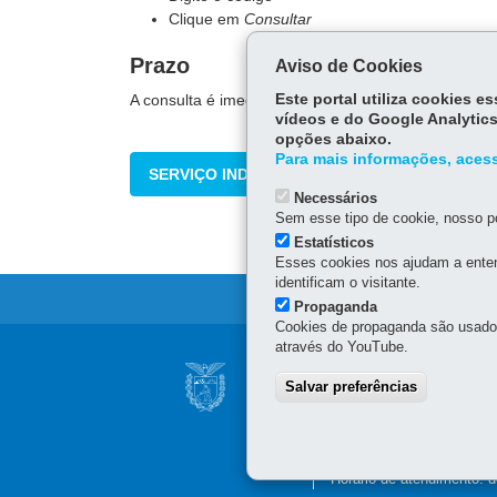
Clique em
Consultar
Prazo
Aviso de Cookies
A consulta é imediata.
Este portal utiliza cookies 
vídeos e do Google Analytics
opções abaixo.
Para mais informações, acess
SERVIÇO INDISPONÍVEL NO MOMENTO
Necessários
Sem esse tipo de cookie, nosso po
Estatísticos
Esses cookies nos ajudam a enten
identificam o visitante.
Propaganda
Cookies de propaganda são usados 
através do YouTube.
SECRETARIA DE 
Salvar preferências
Av. Presidente Kennedy, 
80610-011
-
Curitiba
-
PR
41 3340-1500
Horário de atendimento: d