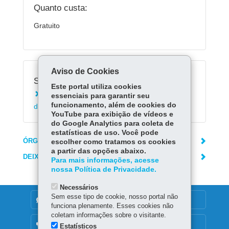
Quanto custa:
Gratuito
Aviso de Cookies
Serviços Relacionados:
Este portal utiliza cookies
Acessar Registro de Classe On-line da Rede
essenciais para garantir seu
funcionamento, além de cookies do
de Ensino (RCO)
YouTube para exibição de vídeos e
do Google Analytics para coleta de
estatísticas de uso. Você pode
ÓRGÃO RESPONSÁVEL
escolher como tratamos os cookies
a partir das opções abaixo.
DEIXE SUA OPINIÃO
Para mais informações, acesse
nossa Política de Privacidade.
Necessários
Sem esse tipo de cookie, nosso portal não
DENUNCIE CORRUPÇÃO
funciona plenamente. Esses cookies não
coletam informações sobre o visitante.
OUVIDORIA
Estatísticos