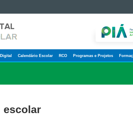
Digital
Calendário Escolar
RCO
Programas e Projetos
Formaç
 escolar