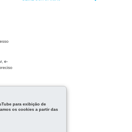
cesso
r, e-
preciso
ouTube para exibição de
tamos os cookies a partir das