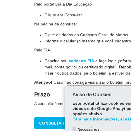
Pelo portal Dia a Dia Educação
Clique em
Consultar
Na página de consulta:
Digite os dados do Cadastro Geral de Matríc
Informe o celular (o mesmo que você cadastro
Pelo PIÁ
Conclua seu
cadastro PIÁ
e faça login (infor
mail, conta gov.br ou certificado digital). Depo
inserir outros dados (se o boletim já estiver di
Atenção!
Caso não consiga visualizar o boletim, pro
Prazo
Aviso de Cookies
A consulta é imediata.
Este portal utiliza cookies 
vídeos e do Google Analytics
opções abaixo.
Para mais informações, acess
CONSULTAR
Necessários