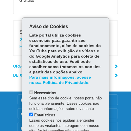
Gratuito
Aviso de Cookies
Serviços Relacionados:
Este portal utiliza cookies
Registrar solicitação no Protocolo Geral do
essenciais para garantir seu
funcionamento, além de cookies do
Estado do Paraná
YouTube para exibição de vídeos e
do Google Analytics para coleta de
estatísticas de uso. Você pode
ÓRGÃO RESPONSÁVEL
escolher como tratamos os cookies
a partir das opções abaixo.
DEIXE SUA OPINIÃO
Para mais informações, acesse
nossa Política de Privacidade.
Necessários
Sem esse tipo de cookie, nosso portal não
DENUNCIE CORRUPÇÃO
funciona plenamente. Esses cookies não
coletam informações sobre o visitante.
OUVIDORIA
Estatísticos
Esses cookies nos ajudam a entender
como os visitantes interagem com nosso
MAPA DO SITE
site. As informações são coletadas