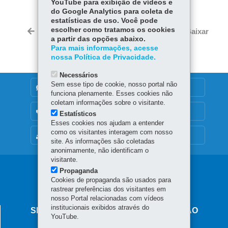
YouTube para exibição de vídeos e
Fa
W
do Google Analytics para coleta de
ce
ha
estatísticas de uso. Você pode
Tw
bo
ts
escolher como tratamos os cookies
Voltar
Início
Imprimir
Baixar
itt
a partir das opções abaixo.
ok
Ap
er
Para mais informações, acesse
p
nossa Política de Privacidade.
Necessários
Sem esse tipo de cookie, nosso portal não
DENUNCIE CORRUPÇÃO
funciona plenamente. Esses cookies não
coletam informações sobre o visitante.
OUVIDORIA
Estatísticos
Esses cookies nos ajudam a entender
como os visitantes interagem com nosso
MAPA DO SITE
site. As informações são coletadas
anonimamente, não identificam o
visitante.
Propaganda
Cookies de propaganda são usados para
rastrear preferências dos visitantes em
nosso Portal relacionadas com vídeos
institucionais exibidos através do
SECRETARIA DE ESTADO DA EDUCAÇÃO
YouTube.
Av. Presidente Kennedy, 2511 - Guaíra