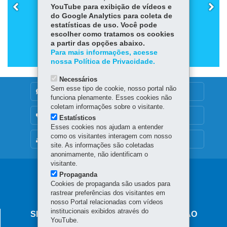
YouTube para exibição de vídeos e
CURRÍCULO PARANAENSE - EF - ANOS FINAIS
do Google Analytics para coleta de
estatísticas de uso. Você pode
escolher como tratamos os cookies
a partir das opções abaixo.
Para mais informações, acesse
nossa Política de Privacidade.
Necessários
Sem esse tipo de cookie, nosso portal não
DENUNCIE CORRUPÇÃO
funciona plenamente. Esses cookies não
coletam informações sobre o visitante.
OUVIDORIA
Estatísticos
Esses cookies nos ajudam a entender
como os visitantes interagem com nosso
MAPA DO SITE
site. As informações são coletadas
anonimamente, não identificam o
visitante.
Propaganda
Cookies de propaganda são usados para
rastrear preferências dos visitantes em
nosso Portal relacionadas com vídeos
institucionais exibidos através do
SECRETARIA DE ESTADO DA EDUCAÇÃO
YouTube.