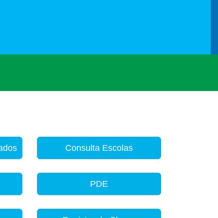
zados
Consulta Escolas
PDE