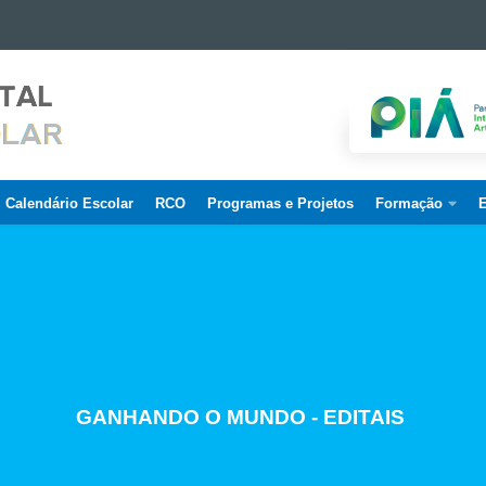
Calendário Escolar
RCO
Programas e Projetos
Formação
E
CREDENCIAMENTO DE SERVIDORES
GANHANDO O MUNDO - EDITAIS
ESTUDO E PLANEJAMENTO
PROJETO BEM CUIDAR