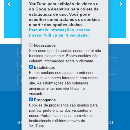
YouTube para exibição de vídeos e
CURRÍCULO PARANAENSE - EF - ANOS FINAIS
do Google Analytics para coleta de
estatísticas de uso. Você pode
escolher como tratamos os cookies
a partir das opções abaixo.
Para mais informações, acesse
nossa Política de Privacidade.
Necessários
Sem esse tipo de cookie, nosso portal não
DENUNCIE CORRUPÇÃO
funciona plenamente. Esses cookies não
coletam informações sobre o visitante.
OUVIDORIA
Estatísticos
Esses cookies nos ajudam a entender
como os visitantes interagem com nosso
MAPA DO SITE
site. As informações são coletadas
anonimamente, não identificam o
visitante.
Propaganda
Cookies de propaganda são usados para
rastrear preferências dos visitantes em
nosso Portal relacionadas com vídeos
institucionais exibidos através do
SECRETARIA DE ESTADO DA EDUCAÇÃO
YouTube.