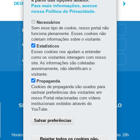
a partir das opções abaixo.
DEIXE SUA OPINIÃO
Para mais informações, acesse
nossa Política de Privacidade.
Necessários
Sem esse tipo de cookie, nosso portal não
DENUNCIE CORRUPÇÃO
funciona plenamente. Esses cookies não
coletam informações sobre o visitante.
OUVIDORIA
Estatísticos
Esses cookies nos ajudam a entender
como os visitantes interagem com nosso
MAPA DO SITE
site. As informações são coletadas
anonimamente, não identificam o
visitante.
Propaganda
Cookies de propaganda são usados para
rastrear preferências dos visitantes em
nosso Portal relacionadas com vídeos
institucionais exibidos através do
SECRETARIA DE ESTADO DA EDUCAÇÃO
YouTube.
Av. Presidente Kennedy, 2511 - Guaíra
Salvar preferências
80610-011
-
Curitiba
-
PR
MAPA
41 3340-1500
Horário de atendimento: de segunda a sexta-feira, das 8h às 18h
Rejeitar todos os cookies não-