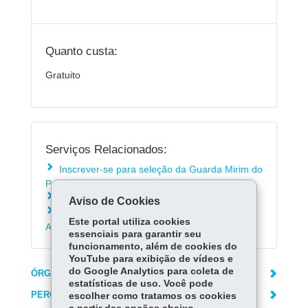
Quanto custa:
Gratuito
Serviços Relacionados:
Inscrever-se para seleção da Guarda Mirim do
Paraná
Consultar a Rede de Ensino do Paraná
Aviso de Cookies
Matricular-se na Educação de Jovens e
Este portal utiliza cookies
Adultos - EJA
essenciais para garantir seu
funcionamento, além de cookies do
YouTube para exibição de vídeos e
do Google Analytics para coleta de
ÓRGÃO RESPONSÁVEL
estatísticas de uso. Você pode
PERGUNTAS FREQUENTES
escolher como tratamos os cookies