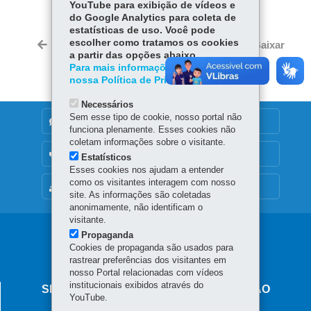
YouTube para exibição de vídeos e
Fa
W
do Google Analytics para coleta de
ce
ha
estatísticas de uso. Você pode
Tw
bo
ts
escolher como tratamos os cookies
Voltar
Início
Imprimir
Baixar
itt
a partir das opções abaixo.
ok
Ap
er
Para mais informações, acesse
p
nossa Política de Privacidade.
Necessários
Sem esse tipo de cookie, nosso portal não
DENUNCIE CORRUPÇÃO
funciona plenamente. Esses cookies não
coletam informações sobre o visitante.
OUVIDORIA
Estatísticos
Esses cookies nos ajudam a entender
como os visitantes interagem com nosso
MAPA DO SITE
site. As informações são coletadas
anonimamente, não identificam o
visitante.
Propaganda
Cookies de propaganda são usados para
rastrear preferências dos visitantes em
nosso Portal relacionadas com vídeos
institucionais exibidos através do
SECRETARIA DE ESTADO DA EDUCAÇÃO
YouTube.
Av. Presidente Kennedy, 2511 - Guaíra